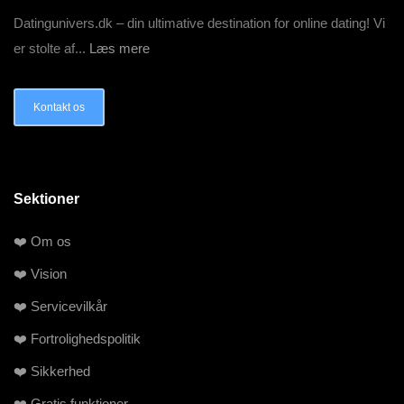
Datingunivers.dk – din ultimative destination for online dating! Vi
er stolte af...
Læs mere
Kontakt os
Sektioner
❤️ Om os
❤️ Vision
❤️ Servicevilkår
❤️ Fortrolighedspolitik
❤️ Sikkerhed
❤️ Gratis funktioner