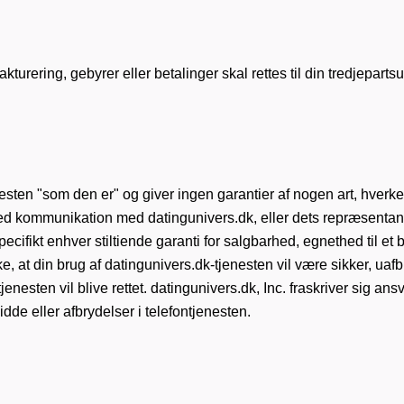
kturering, gebyrer eller betalinger skal rettes til din tredjeparts
sten "som den er" og giver ingen garantier af nogen art, hverken u
 med kommunikation med datingunivers.dk, eller dets repræsenta
specifikt enhver stiltiende garanti for salgbarhed, egnethed til et
, at din brug af datingunivers.dk-tjenesten vil være sikker, uafbrudt
tjenesten vil blive rettet. datingunivers.dk, Inc. fraskriver sig a
dde eller afbrydelser i telefontjenesten.