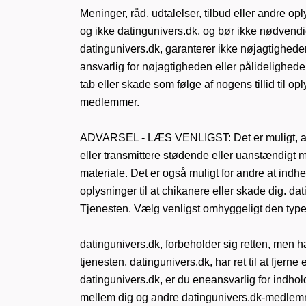
Meninger, råd, udtalelser, tilbud eller andre opl
og ikke datingunivers.dk, og bør ikke nødvendi
datingunivers.dk, garanterer ikke nøjagtigheden
ansvarlig for nøjagtigheden eller pålidelighede
tab eller skade som følge af nogens tillid til op
medlemmer.
ADVARSEL - LÆS VENLIGST: Det er muligt, at a
eller transmittere stødende eller uanstændigt ma
materiale. Det er også muligt for andre at ind
oplysninger til at chikanere eller skade dig. da
Tjenesten. Vælg venligst omhyggeligt den type o
datingunivers.dk, forbeholder sig retten, men ha
tjenesten. datingunivers.dk, har ret til at fjer
datingunivers.dk, er du eneansvarlig for indhold
mellem dig og andre datingunivers.dk-medlemmer,