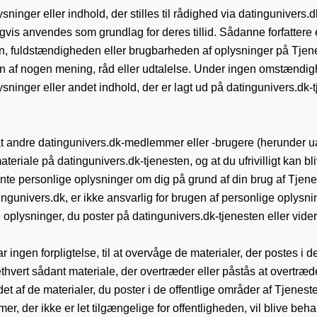
ysninger eller indhold, der stilles til rådighed via datingunivers.d
gvis anvendes som grundlag for deres tillid. Sådanne forfattere 
, fuldstændigheden eller brugbarheden af ​​oplysninger på Tjenes
n af ​​nogen mening, råd eller udtalelse. Under ingen omstændigh
lysninger eller andet indhold, der er lagt ud på datingunivers.dk-t
ndre datingunivers.dk-medlemmer eller -brugere (herunder uau
teriale på datingunivers.dk-tjenesten, og at du ufrivilligt kan 
hente personlige oplysninger om dig på grund af din brug af Tj
tingunivers.dk, er ikke ansvarlig for brugen af ​​personlige oply
plysninger, du poster på datingunivers.dk-tjenesten eller videre
r ingen forpligtelse, til at overvåge de materialer, der postes i 
ne ethvert sådant materiale, der overtræder eller påstås at overtræ
et af de materialer, du poster i de offentlige områder af Tjenest
 der ikke er let tilgængelige for offentligheden, vil blive behan