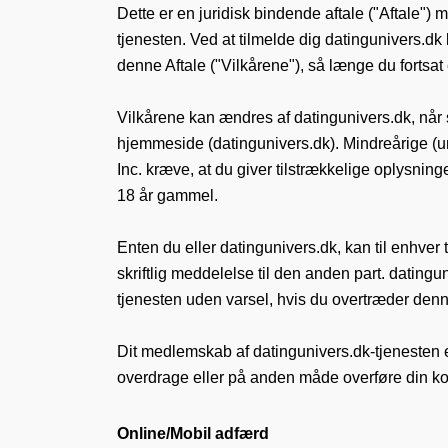
Dette er en juridisk bindende aftale ("Aftale") 
tjenesten. Ved at tilmelde dig datingunivers.dk
denne Aftale ("Vilkårene"), så længe du fortsat 
Vilkårene kan ændres af datingunivers.dk, når s
hjemmeside (datingunivers.dk). Mindreårige (unde
Inc. kræve, at du giver tilstrækkelige oplysning
18 år gammel.
Enten du eller datingunivers.dk, kan til enhver
skriftlig meddelelse til den anden part. datingun
tjenesten uden varsel, hvis du overtræder denn
Dit medlemskab af datingunivers.dk-tjenesten e
overdrage eller på anden måde overføre din ko
Online/Mobil adfærd