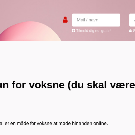
Tilmeld dig nu, gratis!
G
un for voksne (du skal være
al er en måde for voksne at møde hinanden online.