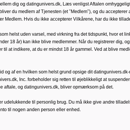
mellem dig og datingunivers.dk, Læs venligst Aftalen omhyggeligt,
 bliver du medlem af Tjenesten (et "Medlem"), og du accepterer 
er Medlem. Hvis du ikke accepterer Vilkårene, har du ikke tillade
om helst uden varsel, med virkning fra det tidspunkt, hvor et lin
r 18 år) kan ikke blive medlemmer. Når du registrerer dig, og fra
er til at indikere, at du er mindst 18 år gammel. Ved at blive me
 tid og af en hvilken som helst grund opsige dit datingunivers.d
ivers.dk, Inc. forbeholder sig retten til øjeblikkeligt at suspende
e aftale, og datingunivers.dk, bliver opmærksom på det.
r udelukkende til personlig brug. Du må ikke give andre tilladel
nto til nogen anden person eller enhed.