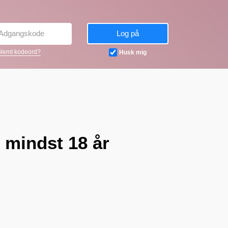
Log på
lemt kodeord?
Husk mig
 mindst 18 år