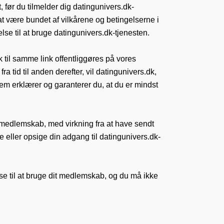
 før du tilmelder dig datingunivers.dk-
at være bundet af vilkårene og betingelserne i
lse til at bruge datingunivers.dk-tjenesten.
k til samme link offentliggøres på vores
 tid til anden derefter, vil datingunivers.dk,
dlem erklærer og garanterer du, at du er mindst
k-medlemskab, med virkning fra at have sendt
re eller opsige din adgang til datingunivers.dk-
se til at bruge dit medlemskab, og du må ikke