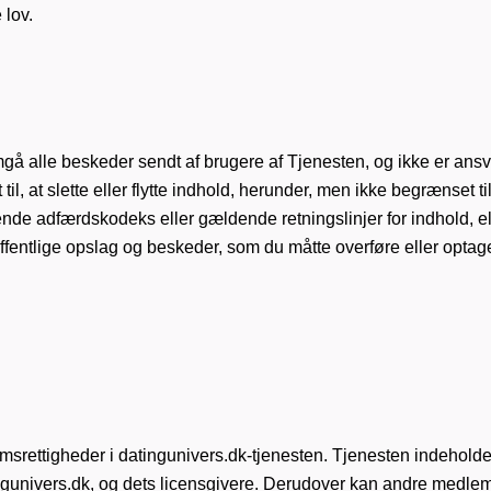
 lov.
alle beskeder sendt af brugere af Tjenesten, og ikke er ansvar
t til, at slette eller flytte indhold, herunder, men ikke begrænset t
ående adfærdskodeks eller gældende retningslinjer for indhold,
 offentlige opslag og beskeder, som du måtte overføre eller optage
msrettigheder i datingunivers.dk-tjenesten. Tjenesten indeholde
ingunivers.dk, og dets licensgivere. Derudover kan andre medlem