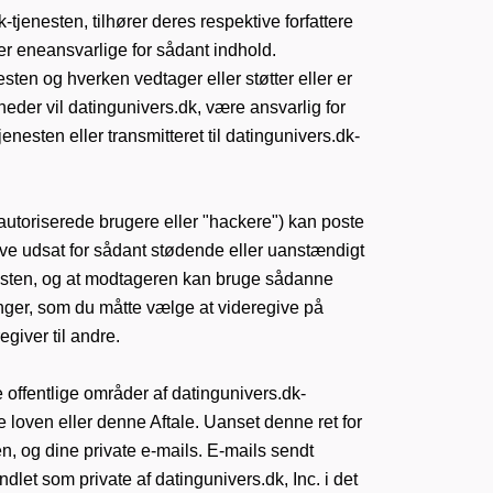
k-tjenesten, tilhører deres respektive forfattere
er eneansvarlige for sådant indhold.
ten og hverken vedtager eller støtter eller er
eder vil datingunivers.dk, være ansvarlig for
jenesten eller transmitteret til datingunivers.dk-
toriserede brugere eller "hackere") kan poste
blive udsat for sådant stødende eller uanstændigt
enesten, og at modtageren kan bruge sådanne
sninger, som du måtte vælge at videregive på
giver til andre.
de offentlige områder af datingunivers.dk-
de loven eller denne Aftale. Uanset denne ret for
en, og dine private e-mails. E-mails sendt
dlet som private af datingunivers.dk, Inc. i det