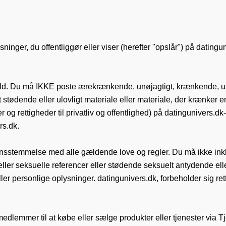
ninger, du offentliggør eller viser (herefter "opslår") på datingu
hold. Du må IKKE poste ærekrænkende, unøjagtigt, krænkende, u
stødende eller ulovligt materiale eller materiale, der krænker 
 og rettigheder til privatliv og offentlighed) på datingunivers.dk-
rs.dk.
rensstemmelse med alle gældende love og regler. Du må ikke ink
ler seksuelle referencer eller stødende seksuelt antydende elle
r personlige oplysninger. datingunivers.dk, forbeholder sig retten t
medlemmer til at købe eller sælge produkter eller tjenester via