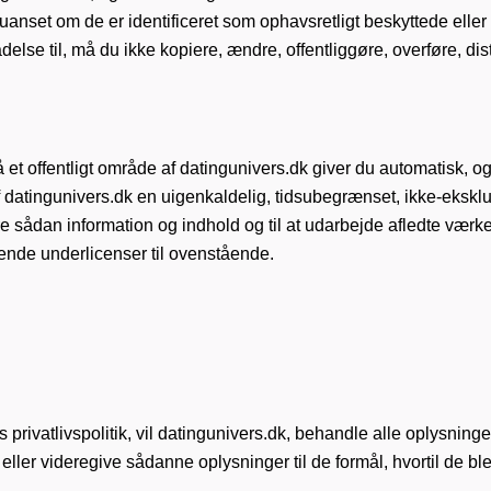
uanset om de er identificeret som ophavsretligt beskyttede eller
lladelse til, må du ikke kopiere, ændre, offentliggøre, overføre, d
 et offentligt område af datingunivers.dk giver du automatisk, og 
 datingunivers.dk en uigenkaldelig, tidsubegrænset, ikke-ekskl
uere sådan information og indhold og til at udarbejde afledte værk
kende underlicenser til ovenstående.
privatlivspolitik, vil datingunivers.dk, behandle alle oplysninge
e eller videregive sådanne oplysninger til de formål, hvortil de b