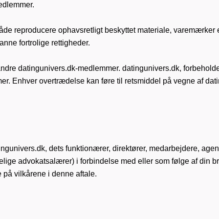
medlemmer.
åde reproducere ophavsretligt beskyttet materiale, varemærker e
danne fortrolige rettigheder.
dre datingunivers.dk-medlemmer. datingunivers.dk, forbeholder sig 
r. Enhver overtrædelse kan føre til retsmiddel på vegne af dati
gunivers.dk, dets funktionærer, direktører, medarbejdere, agente
lige advokatsalærer) i forbindelse med eller som følge af din br
e på vilkårene i denne aftale.