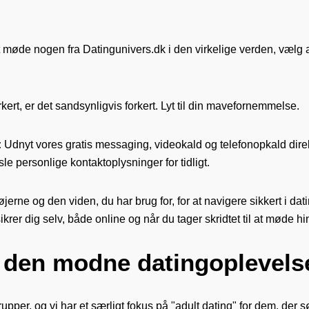
t møde nogen fra Datingunivers.dk i den virkelige verden, vælg alti
kert, er det sandsynligvis forkert. Lyt til din mavefornemmelse.
:
Udnyt vores gratis messaging, videokald og telefonopkald direk
e personlige kontaktoplysninger for tidligt.
jerne og den viden, du har brug for, for at navigere sikkert i dati
rer dig selv, både online og når du tager skridtet til at møde 
 den modne datingoplevels
grupper, og vi har et særligt fokus på "adult dating" for dem, d