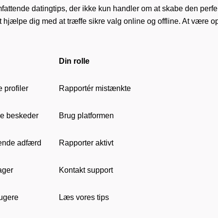
i omfattende datingtips, der ikke kun handler om at skabe den per
l at hjælpe dig med at træffe sikre valg online og offline. At væ
Din rolle
 profiler
Rapportér mistænkte
ne beskeder
Brug platformen
ende adfærd
Rapporter aktivt
ager
Kontakt support
ugere
Læs vores tips