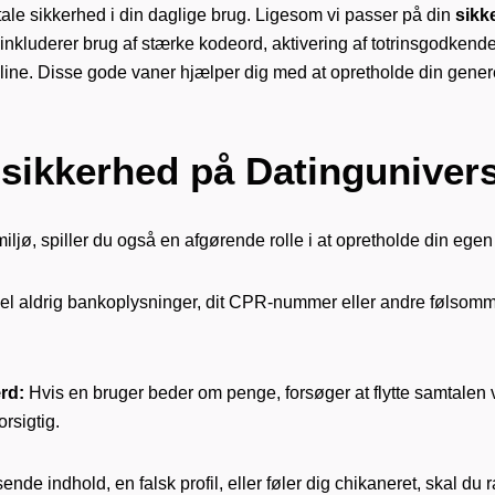
tale sikkerhed i din daglige brug. Ligesom vi passer på din
sikk
 inkluderer brug af stærke kodeord, aktivering af totrinsgodkende
nline. Disse gode vaner hjælper dig med at opretholde din genere
e
sikkerhed
på Datinguniver
t miljø, spiller du også en afgørende rolle i at opretholde din eg
l aldrig bankoplysninger, dit CPR-nummer eller andre følsomm
rd:
Hvis en bruger beder om penge, forsøger at flytte samtalen væ
rsigtig.
nde indhold, en falsk profil, eller føler dig chikaneret, skal d