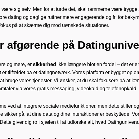
tør være sig selv. Men for at turde det, skal rammerne være trygg
e dating og daglige rutiner mere engagerende og fri for bekymring
vi fokus på at skærme dig mod uønskede situationer.
r afgørende på Datingunive
mere og mere, er
sikkerhed
ikke længere blot en fordel – det er 
 er tilfældet på et datingnetværk. Vores platform er bygget op 
 at bruge vores tjenester. Vi ønsker, at du skal fokusere på at l
taler via vores gratis messaging, videokald og telefonopkald.
forme ved at integrere sociale mediefunktioner, men dette stiller o
e sikker på, at dine data og dine interaktioner er beskyttede. Vo
Dette giver dig ro i sjælen til at udforske alt, hvad Datingunivers.