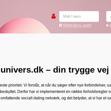
Tilmeld dig nu, gratis!
G
nivers.dk – din trygge vej 
ste prioritet. Vi forstår, at når du søger efter nye forbindelser,
og beskyttet. Derfor har vi implementeret en række forholdsregler og
t omfattende socialt dating netværk, og det betyder, at vi har et s