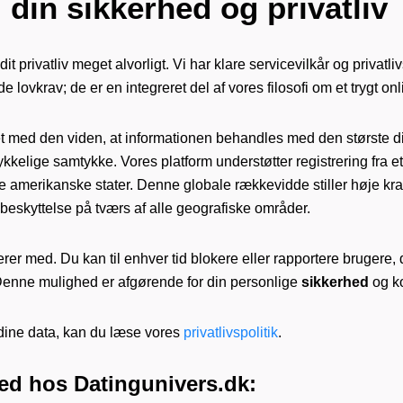
l din
sikkerhed
og privatliv
it privatliv meget alvorligt. Vi har klare servicevilkår og privatliv
de lovkrav; de er en integreret del af vores filosofi om et trygt on
 det med den viden, at informationen behandles med den største di
ykkelige samtykke. Vores platform understøtter registrering fra 
e amerikanske stater. Denne globale rækkevidde stiller høje kra
beskyttelse på tværs af alle geografiske områder.
rer med. Du kan til enhver tid blokere eller rapportere brugere, 
Denne mulighed er afgørende for din personlige
sikkerhed
og ko
 dine data, kan du læse vores
privatlivspolitik
.
hed
hos Datingunivers.dk: